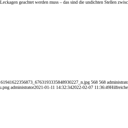
Leckagen geachtet werden muss – das sind die undichten Stellen zwi
41_161941622356873_6763193335848930227_n.jpg
568
568
administrat
u.png
administrator
2021-01-11 14:32:34
2022-02-07 11:36:49
Hilfreich