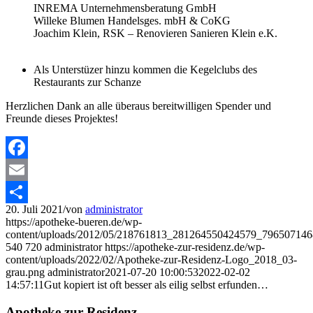
INREMA Unternehmensberatung GmbH
Willeke Blumen Handelsges. mbH & CoKG
Joachim Klein, RSK – Renovieren Sanieren Klein e.K.
Als Unterstüzer hinzu kommen die Kegelclubs des
Restaurants zur Schanze
Herzlichen Dank an alle überaus bereitwilligen Spender und
Freunde dieses Projektes!
Facebook
Email
20. Juli 2021
/
von
administrator
Teilen
https://apotheke-bueren.de/wp-
content/uploads/2012/05/218761813_281264550424579_796507146
540
720
administrator
https://apotheke-zur-residenz.de/wp-
content/uploads/2022/02/Apotheke-zur-Residenz-Logo_2018_03-
grau.png
administrator
2021-07-20 10:00:53
2022-02-02
14:57:11
Gut kopiert ist oft besser als eilig selbst erfunden…
Apotheke zur Residenz